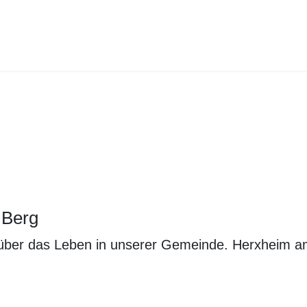
ERXHEIM AM BERG
IEBEN DORF. WIR LEBEN DORF.
 Berg
ell über das Leben in unserer Gemeinde. Herxheim 